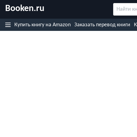
Booken.ru
Назад
Купить книгу
на Amazon
Заказать перевод
книги
К
Купить книгу на японском (Rakuten)
Купить книгу на Kobo.com
Купить книгу на Google Play
Купить книгу на eBooks.com