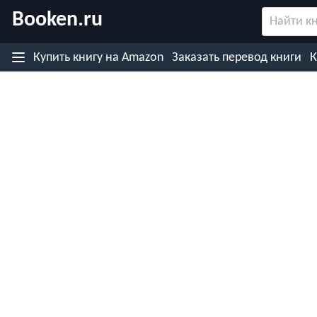
Booken.ru
Назад
Купить книгу
на Amazon
Заказать перевод
книги
К
Купить книгу на японском (Rakuten)
Купить книгу на Kobo.com
Купить книгу на Google Play
Купить книгу на eBooks.com