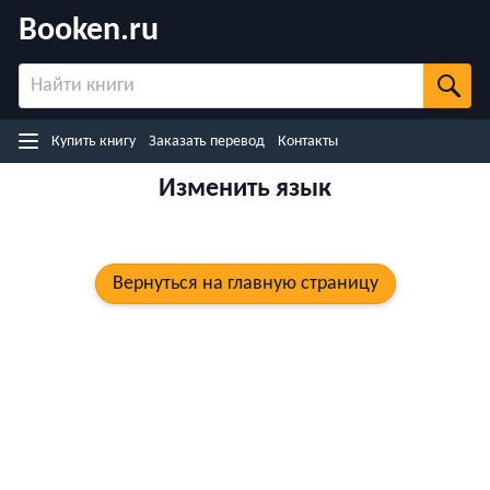
Booken.ru
Назад
Купить книгу на японском (Rakuten)
Купить книгу на Kobo.com
Купить книгу на Google Play
Купить книгу
Заказать перевод
Контакты
Купить книгу на eBooks.com
Изменить язык
Вернуться на главную страницу