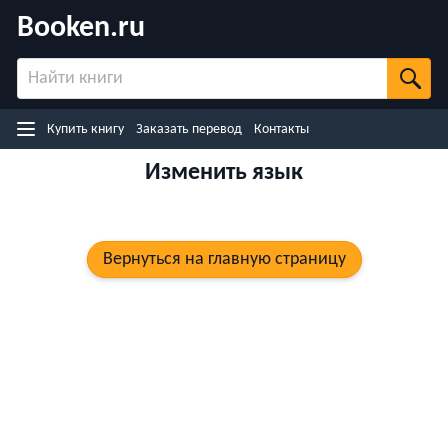
Booken.ru
Назад
Купить книгу на японском (Rakuten)
Купить книгу на Kobo.com
Купить книгу на Google Play
Купить книгу
Заказать перевод
Контакты
Купить книгу на eBooks.com
Изменить язык
Вернуться на главную страницу