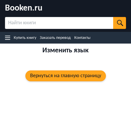
Booken.ru
Назад
Купить книгу на японском (Rakuten)
Купить книгу на Kobo.com
Купить книгу на Google Play
Купить книгу
Заказать перевод
Контакты
Купить книгу на eBooks.com
Изменить язык
Вернуться на главную страницу