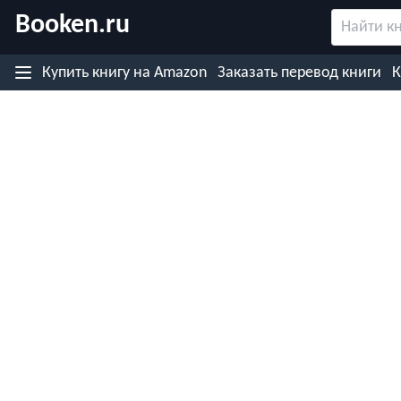
Booken.ru
Назад
Купить книгу
на Amazon
Заказать перевод
книги
К
Купить книгу на японском (Rakuten)
Купить книгу на Kobo.com
Купить книгу на Google Play
Купить книгу на eBooks.com